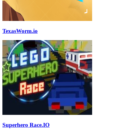
TexasWorm.io
Superhero Race.IO