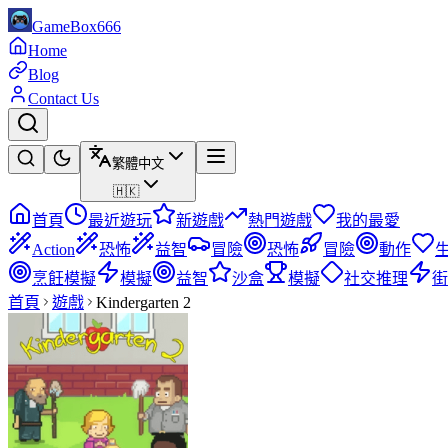
GameBox666
Home
Blog
Contact Us
繁體中文
🇭🇰
首頁
最近遊玩
新遊戲
熱門遊戲
我的最愛
Action
恐怖
益智
冒險
恐怖
冒險
動作
烹飪模擬
模擬
益智
沙盒
模擬
社交推理
街
首頁
遊戲
Kindergarten 2