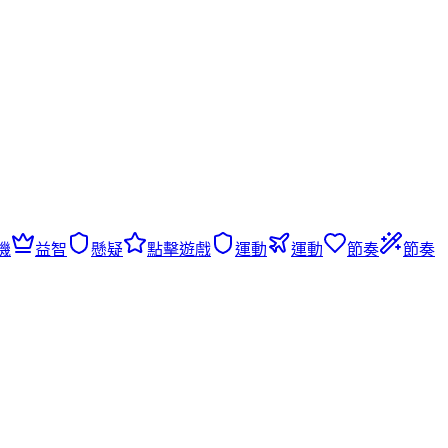
機
益智
懸疑
點擊遊戲
運動
運動
節奏
節奏