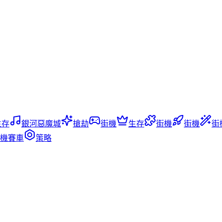
生存
銀河惡魔城
搶劫
街機
生存
街機
街機
街
機賽車
策略